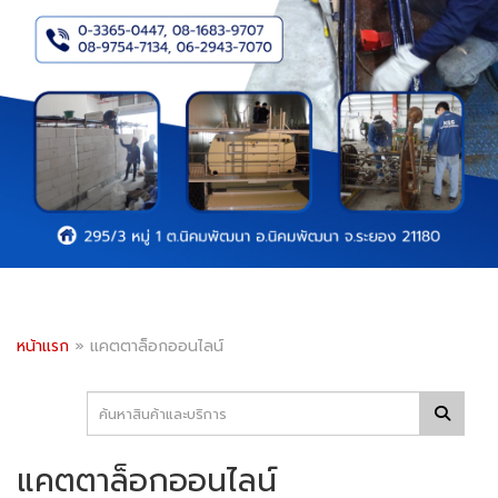
หน้าแรก
»
แคตตาล็อกออนไลน์
แคตตาล็อกออนไลน์