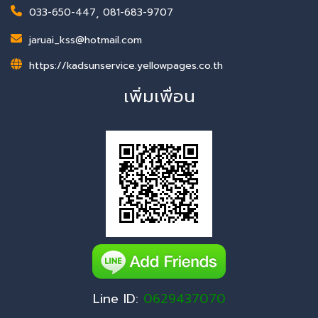
033-650-447
,
081-683-9707
jaruai_kss@hotmail.com
https://kadsunservice.yellowpages.co.th
เพิ่มเพื่อน
Line ID:
0629437070