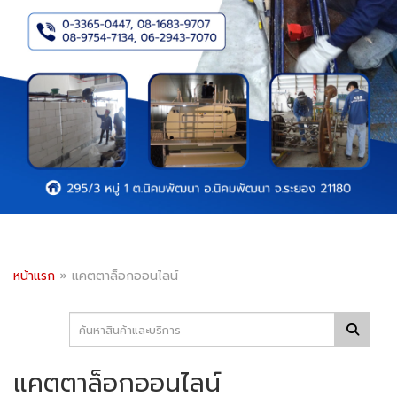
หน้าแรก
»
แคตตาล็อกออนไลน์
แคตตาล็อกออนไลน์