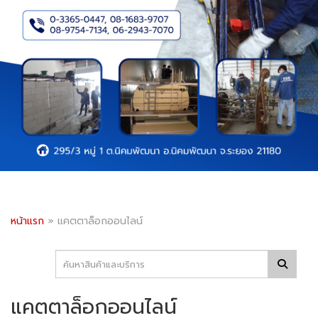
หน้าแรก
»
แคตตาล็อกออนไลน์
แคตตาล็อกออนไลน์