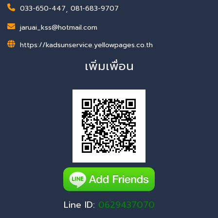
033-650-447
,
081-683-9707
jaruai_kss@hotmail.com
https://kadsunservice.yellowpages.co.th
เพิ่มเพื่อน
Line ID:
0629437070